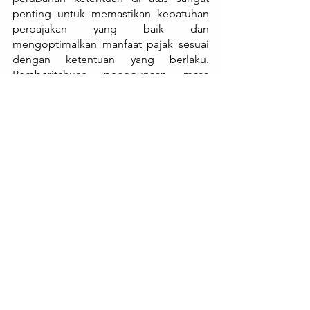
penting untuk memastikan kepatuhan 
perpajakan yang baik dan 
mengoptimalkan manfaat pajak sesuai 
dengan ketentuan yang berlaku. 
Pemberitahuan penggunaan masa 
manfaat sebenarnya harus dilakukan 
tepat waktu untuk menghindari potensi 
sanksi dan kesulitan administratif. 
Dengan mengikuti ketentuan PMK 
72/2023, wajib pajak dapat 
memanfaatkan peluang untuk 
mengoptimalkan pengurangan beban 
pajak dan memastikan kelancaran usaha 
sesuai dengan ketentuan perpajakan 
yang berlaku.