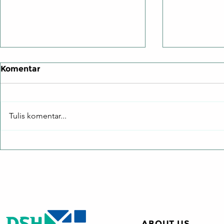
Komentar
Tulis komentar...
PMK 44/2026: Ketentuan
Tutup Cel
Terbaru Penunjukan
Negara Ak
Kuasa Wajib Pajak
Invoicing: 
Dr. Ning R
Elshinta
ABOUT US