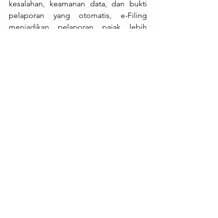
kesalahan, keamanan data, dan bukti 
pelaporan yang otomatis, e-Filing 
menjadikan pelaporan pajak lebih 
sederhana dan efisien. Jadi, tidak perlu 
khawatir lagi tentang kerumitan 
pelaporan pajak. Selain itu, agar lebih 
mudah mengurus administrasi 
perpajakan, Anda juga dapat 
menghubungi kami untuk segala 
keperluan perpajakan Anda. Kami 
dapat membantu Anda mengelola 
perpajakan Anda mulai dari 
menghitung, membayar atau menyetor 
pajak terutang, hingga lapor SPT pajak 
dengan baik, tepat, cepat, dan benar.
Untuk info lebih lanjut, Anda dapat 
mendiskusikan kebutuhan pajak Anda 
dengan kami.