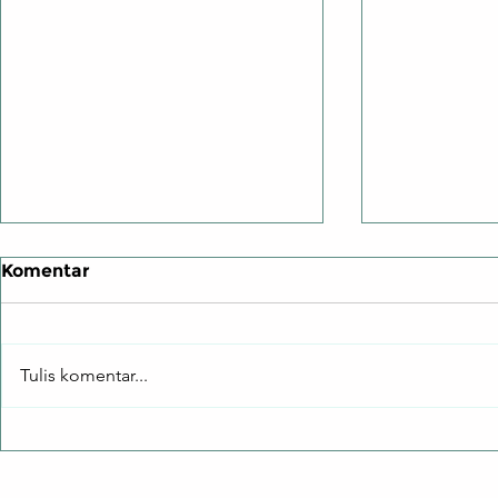
Komentar
Tulis komentar...
PMK 44/2026: Ketentuan
Tutup Cel
Terbaru Penunjukan
Negara Ak
Kuasa Wajib Pajak
Invoicing: 