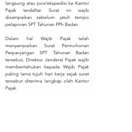
langsung atau pos/ekspedisi ke Kantor 
Pajak terdaftar. Surat ini wajib 
disampaikan sebelum jatuh tempo 
pelaporan SPT Tahunan PPh Badan.
Dalam hal Wajib Pajak telah 
menyampaikan Surat Permohonan 
Perpanjangan SPT Tahunan Badan 
tersebut, Direktur Jenderal Pajak wajib 
memberitahukan kepada Wajib Pajak 
paling lama tujuh hari kerja sejak surat 
tersebut diterima lengkap oleh Kantor 
Pajak.
Demikianlah langkah-langkah yang 
dapat dilakukan oleh Wajib Pajak 
apabila mengalami kondisi Laporan 
Keuangan Audit belum diterbitkan oleh 
Akuntan Publik pada saat jatuh tempo 