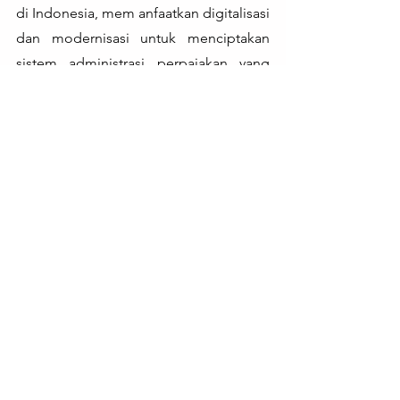
di Indonesia, mem anfaatkan digitalisasi 
dan modernisasi untuk menciptakan 
sistem administrasi perpajakan yang 
lebih efisien dan efektif.
Lihat Semua
Postingan Terakhir