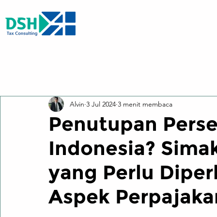
All Posts
Alvin
3 Jul 2024
3 menit membaca
Penutupan Perse
Indonesia? Sima
yang Perlu Diper
Aspek Perpajak