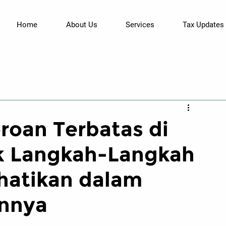
Home
About Us
Services
Tax Updates
roan Terbatas di
k Langkah-Langkah
hatikan dalam
annya