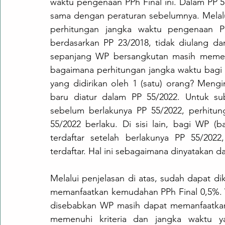
waktu pengenaan PPh Final ini. Dalam PP 55
sama dengan peraturan sebelumnya. Melalu
perhitungan jangka waktu pengenaan PP
berdasarkan PP 23/2018, tidak diulang da
sepanjang WP bersangkutan masih memenuhi
bagaimana perhitungan jangka waktu bag
yang didirikan oleh 1 (satu) orang? Meng
baru diatur dalam PP 55/2022. Untuk sub
sebelum berlakunya PP 55/2022, perhitun
55/2022 berlaku. Di sisi lain, bagi WP (
terdaftar setelah berlakunya PP 55/2022
terdaftar. Hal ini sebagaimana dinyatakan da
Melalui penjelasan di atas, sudah dapat d
memanfaatkan kemudahan PPh Final 0,5%. WP
disebabkan WP masih dapat memanfaatka
memenuhi kriteria dan jangka waktu y