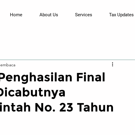
Home
About Us
Services
Tax Updates
membaca
Penghasilan Final
 Dicabutnya
intah No. 23 Tahun