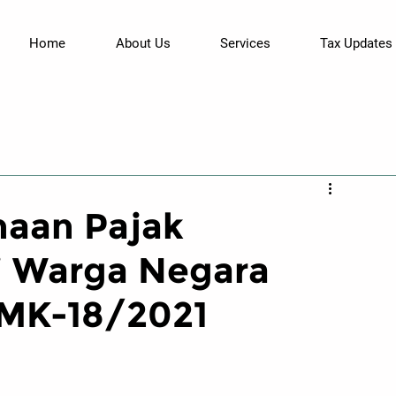
Home
About Us
Services
Tax Updates
naan Pajak
i Warga Negara
PMK-18/2021