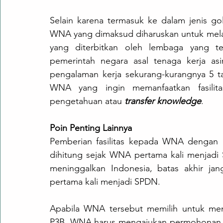
Selain karena termasuk ke dalam jenis go
WNA yang dimaksud diharuskan untuk melam
yang diterbitkan oleh lembaga yang tel
pemerintah negara asal tenaga kerja asin
pengalaman kerja sekurang-kurangnya 5 ta
WNA yang ingin memanfaatkan fasilitas
pengetahuan atau 
transfer knowledge
. 
Poin Penting Lainnya
Pemberian fasilitas kepada WNA dengan k
dihitung sejak WNA pertama kali menjadi
meninggalkan Indonesia, batas akhir jan
pertama kali menjadi SPDN. 
Apabila WNA tersebut memilih untuk men
P3B, WNA harus mengajukan permohonan d