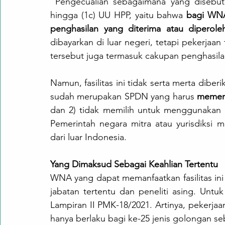
 Pengecualian sebagaimana yang disebutkan sebelumnya diatur dalam Pasal 4 ayat (1a) 
hingga (1c) UU HPP, yaitu bahwa 
bagi WNA 
penghasilan yang diterima atau diperole
dibayarkan di luar negeri, tetapi pekerjaan
tersebut juga termasuk cakupan penghasilan
Namun, fasilitas ini tidak serta merta dib
sudah merupakan SPDN yang harus 
memenu
dan 2) tidak memilih untuk menggunakan 
Pemerintah negara mitra atau yurisdiksi
dari luar Indonesia.
Yang Dimaksud Sebagai Keahlian Tertentu
WNA yang dapat memanfaatkan fasilitas ini
jabatan tertentu dan peneliti asing. Untu
Lampiran II PMK-18/2021. Artinya, pekerjaa
hanya berlaku bagi ke-25 jenis golongan s