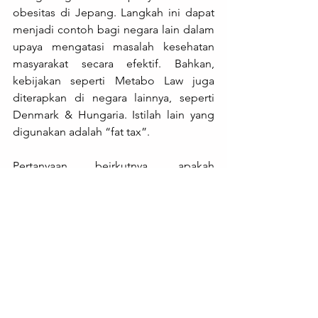
obesitas di Jepang. Langkah ini dapat 
menjadi contoh bagi negara lain dalam 
upaya mengatasi masalah kesehatan 
masyarakat secara efektif. Bahkan, 
kebijakan seperti Metabo Law juga 
diterapkan di negara lainnya, seperti 
Denmark & Hungaria. Istilah lain yang 
digunakan adalah “fat tax”.
Pertanyaan beirkutnya, apakah 
Indonesia sekiranya siap mengadopsi 
kebijakan tersebut? Semoga intensi 
perbaikan kualitas generasi dapat 
terwujud, ya!